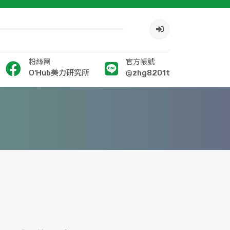
粉絲團
官方帳號
O'Hub美力研究所
@zhg8201t