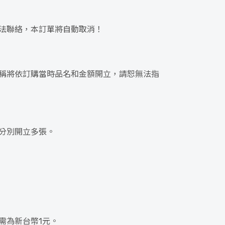
法聯絡，本訂單將自動取消！
稱將依訂購當時品名和金額開立，請恕無法指
分別開立多張。
需為新台幣1元。