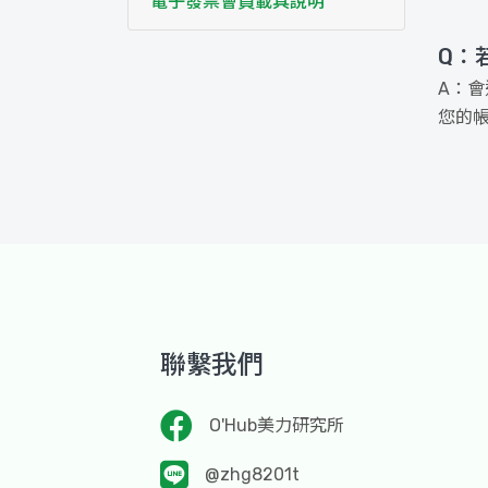
電子發票會員載具說明
Q：
A：會
您的
聯繫我們
O'Hub美力研究所
@zhg8201t