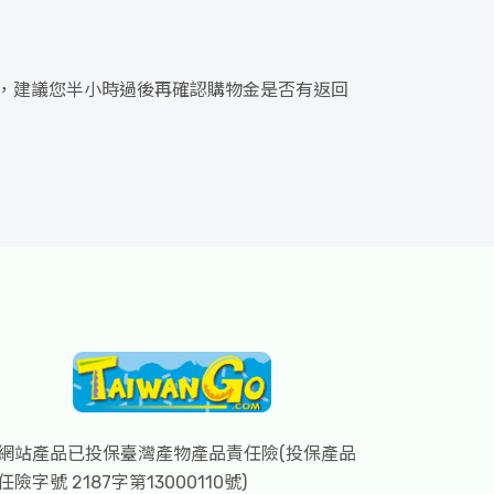
間，建議您半小時過後再確認購物金是否有返回
網站產品已投保臺灣產物產品責任險(投保產品
任險字號 2187字第13000110號)