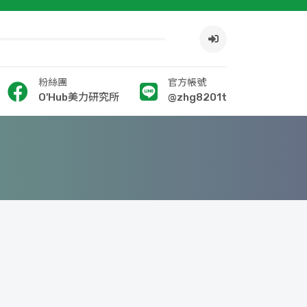
粉絲團
官方帳號
O'Hub美力研究所
@zhg8201t